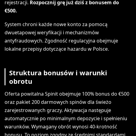
rejestracji.
Rozpocznij grę już dziś z bonusem do
€500.
System chroni każde nowe konto za pomocą
dwuetapowej weryfikacji i mechanizmów
antyfraudowych. Zgodność regulacyjna obejmuje
lokalne przepisy dotyczące hazardu w Polsce.
Struktura bonusów i warunki
obrotu
Oferta powitalna Spinit obejmuje 100% bonus do €500
oraz pakiet 200 darmowych spinów dla świeżo
zarejestrowanych graczy. Aktywacja następuje
automatycznie po minimalnym depozycie i spełnieniu
warunków. Wymagany obrót wynosi 40-krotność
bonusu. To poziom zgodny ze średnimi standardami