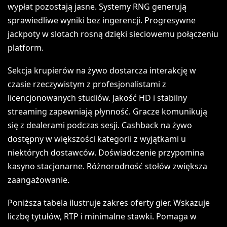
wypłat pozostają jasne. Systemy RNG generują
sprawiedliwe wyniki bez ingerencji. Progresywne
jackpoty w slotach rosną dzięki sieciowemu połączeniu
platform.
Sekcja krupierów na żywo dostarcza interakcję w
czasie rzeczywistym z profesjonalistami z
licencjonowanych studiów. Jakość HD i stabilny
streaming zapewniają płynność. Gracze komunikują
się z dealerami podczas sesji. Cashback na żywo
dostępny w większości kategorii z wyjątkami u
niektórych dostawców. Doświadczenie przypomina
kasyno stacjonarne. Różnorodność stołów zwiększa
zaangażowanie.
Poniższa tabela ilustruje zakres oferty gier. Wskazuje
liczbę tytułów, RTP i minimalne stawki. Pomaga w