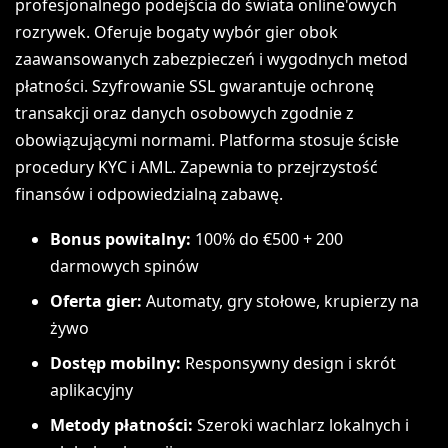
profesjonalnego podejścia do świata online'owych
rozrywek. Oferuje bogaty wybór gier obok
zaawansowanych zabezpieczeń i wygodnych metod
płatności. Szyfrowanie SSL gwarantuje ochronę
transakcji oraz danych osobowych zgodnie z
obowiązującymi normami. Platforma stosuje ścisłe
procedury KYC i AML. Zapewnia to przejrzystość
finansów i odpowiedzialną zabawę.
Bonus powitalny:
100% do €500 + 200
darmowych spinów
Oferta gier:
Automaty, gry stołowe, krupierzy na
żywo
Dostęp mobilny:
Responsywny design i skrót
aplikacyjny
Metody płatności:
Szeroki wachlarz lokalnych i