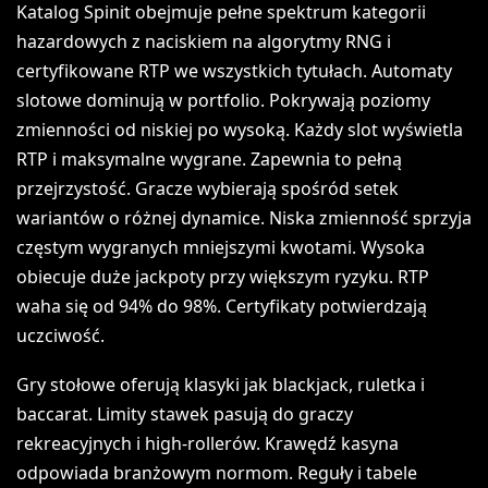
Katalog Spinit obejmuje pełne spektrum kategorii
hazardowych z naciskiem na algorytmy RNG i
certyfikowane RTP we wszystkich tytułach. Automaty
slotowe dominują w portfolio. Pokrywają poziomy
zmienności od niskiej po wysoką. Każdy slot wyświetla
RTP i maksymalne wygrane. Zapewnia to pełną
przejrzystość. Gracze wybierają spośród setek
wariantów o różnej dynamice. Niska zmienność sprzyja
częstym wygranych mniejszymi kwotami. Wysoka
obiecuje duże jackpoty przy większym ryzyku. RTP
waha się od 94% do 98%. Certyfikaty potwierdzają
uczciwość.
Gry stołowe oferują klasyki jak blackjack, ruletka i
baccarat. Limity stawek pasują do graczy
rekreacyjnych i high-rollerów. Krawędź kasyna
odpowiada branżowym normom. Reguły i tabele