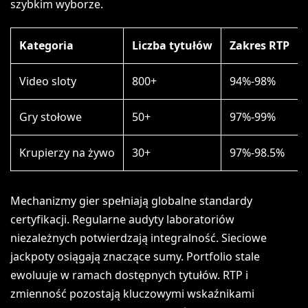
szybkim wyborze.
Kategoria
Liczba tytułów
Zakres RTP
Video sloty
800+
94%-98%
Gry stołowe
50+
97%-99%
Krupierzy na żywo
30+
97%-98.5%
Mechanizmy gier spełniają globalne standardy
certyfikacji. Regularne audyty laboratoriów
niezależnych potwierdzają integralność. Sieciowe
jackpoty osiągają znaczące sumy. Portfolio stale
ewoluuje w ramach dostępnych tytułów. RTP i
zmienność pozostają kluczowymi wskaźnikami