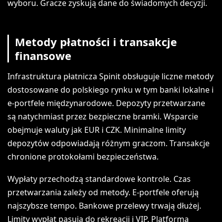
wyboru. Gracze zyskują dane do świadomych decyzji.
Metody płatności i transakcje
finansowe
Infrastruktura płatnicza Spinit obsługuje liczne metody
dostosowane do polskiego rynku w tym banki lokalne i
e-portfele międzynarodowe. Depozyty przetwarzane
są natychmiast przez bezpieczne bramki. Wsparcie
obejmuje waluty jak EUR i CZK. Minimalne limity
depozytów odpowiadają różnym graczom. Transakcje
chronione protokołami bezpieczeństwa.
Wypłaty przechodzą standardowe kontrole. Czas
przetwarzania zależy od metody. E-portfele oferują
najszybsze tempo. Bankowe przelewy trwają dłużej.
Limity wypłat pasują do rekreacji i VIP. Platforma