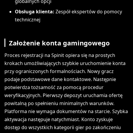
globalnych opcji
Obsługa klienta:
Zespół ekspertów do pomocy
technicznej
Założenie konta gamingowego
Proces rejestracji na Spinit opiera się na prostych
krokach umożliwiających szybkie uruchomienie konta
przy ograniczonych formalnościach. Nowy gracz
podaje podstawowe dane kontaktowe. Następnie
potwierdza tożsamość za pomocą procedur
weryfikacyjnych. Pierwszy depozyt uruchamia ofertę
powitalną po spełnieniu minimalnych warunków.
Platforma nie wymaga dokumentów na starcie. Szybka
aktywacja następuje natychmiast. Konto zyskuje
dostęp do wszystkich kategorii gier po zakończeniu