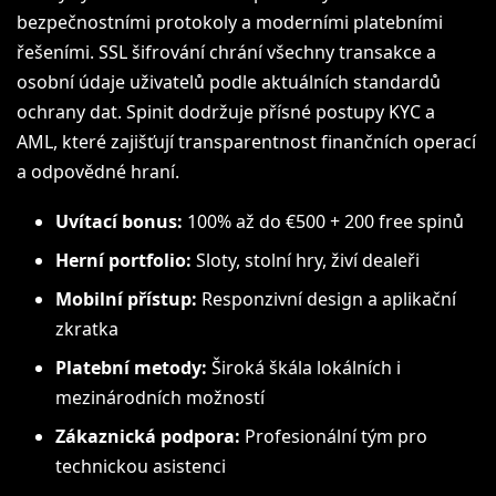
bezpečnostními protokoly a moderními platebními
řešeními. SSL šifrování chrání všechny transakce a
osobní údaje uživatelů podle aktuálních standardů
ochrany dat. Spinit dodržuje přísné postupy KYC a
AML, které zajišťují transparentnost finančních operací
a odpovědné hraní.
Uvítací bonus:
100% až do €500 + 200 free spinů
Herní portfolio:
Sloty, stolní hry, živí dealeři
Mobilní přístup:
Responzivní design a aplikační
zkratka
Platební metody:
Široká škála lokálních i
mezinárodních možností
Zákaznická podpora:
Profesionální tým pro
technickou asistenci