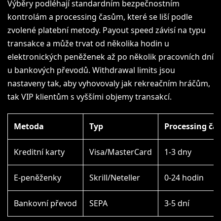
Výběry podléhají standardním bezpečnostním
kontrolám a processing časům, které se liší podle
zvolené platební metody. Payout speed závisí na typu
transakce a může trvat od několika hodin u
elektronických peněženek až po několik pracovních dní
u bankových převodů. Withdrawal limits jsou
nastaveny tak, aby vyhovovaly jak rekreačním hráčům,
tak VIP klientům s vyššími objemy transakcí.
Metoda
Typ
Processing ča
Kreditní karty
Visa/MasterCard
1-3 dny
E-peněženky
Skrill/Neteller
0-24 hodin
Bankovní převod
SEPA
3-5 dní