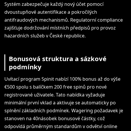
Systém zabezpečuje každý nový účet pomocí
dvoustupňové autentifikace a pokročilých
antifraudových mechanismů. Regulatorní compliance
zajišťuje dodržování místních předpisů pro provoz
hazardních služeb v České republice.
Bonusová struktura a sázkové
podmínky
Uvítací program Spinit nabízí 100% bonus až do výše
€500 spolu s balíčkem 200 free spinů pro nové
registrované uživatele. Tato nabídka vyžaduje
minimální první vklad a aktivuje se automaticky po
splnění základních podmínek. Wagering požadavek je
stanoven na 40násobek bonusové částky, což
odpovídá průměrným standardům v odvětví online