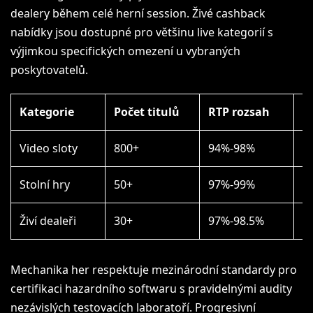
dealery během celé herní session. Živé cashback
nabídky jsou dostupné pro většinu live kategorií s
výjimkou specifických omezení u vybraných
poskytovatelů.
Kategorie
Počet titulů
RTP rozsah
M
Video sloty
800+
94%-98%
€
Stolní hry
50+
97%-99%
€
Živí dealeři
30+
97%-98.5%
€
Mechanika her respektuje mezinárodní standardy pro
certifikaci hazardního softwaru s pravidelnými audity
nezávislých testovacích laboratoří. Progresivní