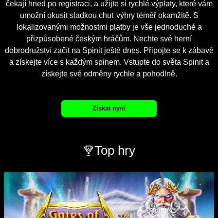
čekají hned po registraci, a užijte si rychlé výplaty, které vám
umožní okusit sladkou chuť výhry téměř okamžitě. S
lokalizovanými možnostmi platby je vše jednoduché a
přizpůsobené českým hráčům. Nechte své herní
dobrodružství začít na Spinit ještě dnes. Připojte se k zábavě
a získejte více s každým spinem. Vstupte do světa Spinit a
získejte své odměny rychle a pohodlně.
Získat nyní
Top hry