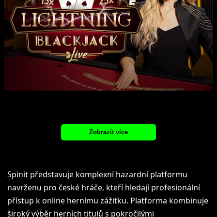
Zobrazit více
Spinit představuje komplexní hazardní platformu
navrženu pro české hráče, kteří hledají profesionální
přístup k online hernímu zážitku. Platforma kombinuje
široký výběr herních titulů s pokročilými