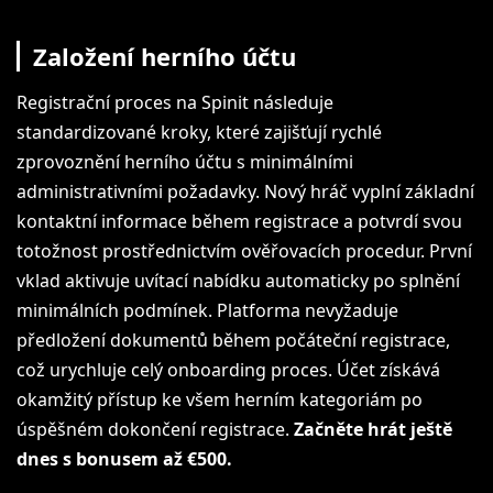
Založení herního účtu
Registrační proces na Spinit následuje
standardizované kroky, které zajišťují rychlé
zprovoznění herního účtu s minimálními
administrativními požadavky. Nový hráč vyplní základní
kontaktní informace během registrace a potvrdí svou
totožnost prostřednictvím ověřovacích procedur. První
vklad aktivuje uvítací nabídku automaticky po splnění
minimálních podmínek. Platforma nevyžaduje
předložení dokumentů během počáteční registrace,
což urychluje celý onboarding proces. Účet získává
okamžitý přístup ke všem herním kategoriám po
úspěšném dokončení registrace.
Začněte hrát ještě
dnes s bonusem až €500.