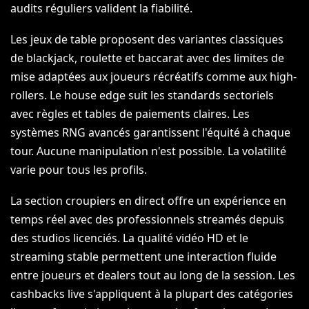
audits réguliers valident la fiabilité.
Les jeux de table proposent des variantes classiques
de blackjack, roulette et baccarat avec des limites de
mise adaptées aux joueurs récréatifs comme aux high-
rollers. Le house edge suit les standards sectoriels
avec règles et tables de paiements claires. Les
systèmes RNG avancés garantissent l'équité à chaque
tour. Aucune manipulation n'est possible. La volatilité
varie pour tous les profils.
La section croupiers en direct offre un expérience en
temps réel avec des professionnels streamés depuis
des studios licenciés. La qualité vidéo HD et le
streaming stable permettent une interaction fluide
entre joueurs et dealers tout au long de la session. Les
cashbacks live s'appliquent à la plupart des catégories