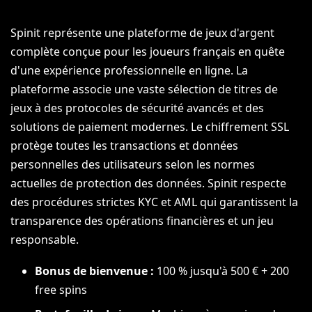
Spinit représente une plateforme de jeux d'argent
complète conçue pour les joueurs français en quête
d'une expérience professionnelle en ligne. La
plateforme associe une vaste sélection de titres de
jeux à des protocoles de sécurité avancés et des
solutions de paiement modernes. Le chiffrement SSL
protège toutes les transactions et données
personnelles des utilisateurs selon les normes
actuelles de protection des données. Spinit respecte
des procédures strictes KYC et AML qui garantissent la
transparence des opérations financières et un jeu
responsable.
Bonus de bienvenue :
100 % jusqu'à 500 € + 200
free spins