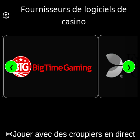
Fournisseurs de logiciels de
casino
❮
❯
Jouer avec des croupiers en direct