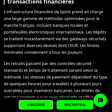
transactions financières
L'infrastructure financière de Spinit prend en charge
une large gamme de méthodes optimisées pour le
marché français, incluant banques locales et
portefeuilles électroniques internationaux. Les dépôts
se traitent instantanément via des gateways sécurisés
supportant diverses devises dont l'EUR. Les limites
minimales conviennent à tous les joueurs.
Les retraits passent par des contrôles sécurité
standards et temps de traitement variant selon la
méthode. Les vitesses de paiement dépendent du type,
de quelques heures pour e-wallets à plusieurs jours
ouvrables pour virements bancaires. Les limites de
retrait s'ajustent aux joueurs récréatifs et VIP à
volumes élevés. Les gateways payment intègrent SSL
S'INSCRIRE
INSCRIPTION
encryption. Les compliance KYC vérifie avant tout