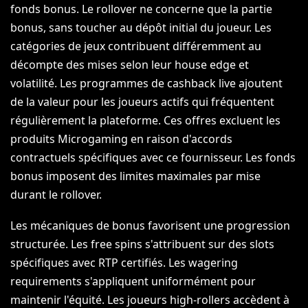
fonds bonus. Le rollover ne concerne que la partie
bonus, sans toucher au dépôt initial du joueur. Les
catégories de jeux contribuent différemment au
décompte des mises selon leur house edge et
volatilité. Les programmes de cashback live ajoutent
de la valeur pour les joueurs actifs qui fréquentent
régulièrement la plateforme. Ces offres excluent les
produits Microgaming en raison d'accords
contractuels spécifiques avec ce fournisseur. Les fonds
bonus imposent des limites maximales par mise
durant le rollover.
Les mécaniques de bonus favorisent une progression
structurée. Les free spins s'attribuent sur des slots
spécifiques avec RTP certifiés. Les wagering
requirements s'appliquent uniformément pour
maintenir l'équité. Les joueurs high-rollers accèdent à